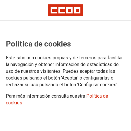
Quejas sobre la presión
Política de cookies
"excesiva" de ventas y llamadas y
whatsapps en fin de semana
Este sitio usa cookies propias y de terceros para facilitar
la navegación y obtener información de estadísticas de
Consideramos que estas prácticas, que se ha demostrado de dudosa
uso de nuestros visitantes. Puedes aceptar todas las
eficacia en el pasado, está generando malestar en estos colectivos,
tanto por lo que representa en distracción de sus tareas habituales,
cookies pulsando el botón 'Aceptar' o configurarlas o
como en la impresión de dudas sobre su profesionalidad y compromiso
rechazar su uso pulsando el botón 'Configurar cookies'
en la realización de sus tareas.
Para más información consulta nuestra
Política de
19/02/2018.
cookies