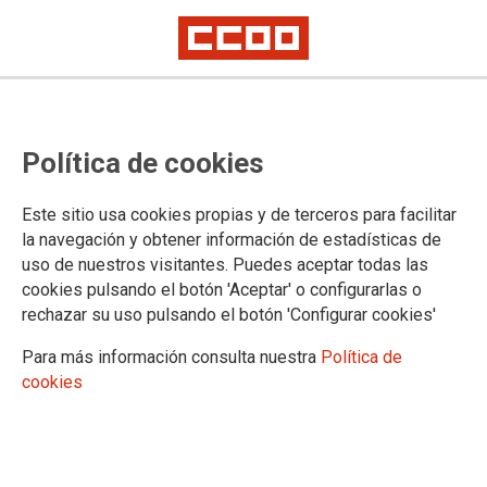
Tabla de Atrasos por subida de
Política de cookies
2022 (5%) tras publicación del
Convenio Estatal de EESS en el
Este sitio usa cookies propias y de terceros para facilitar
BOE
la navegación y obtener información de estadísticas de
uso de nuestros visitantes. Puedes aceptar todas las
Según ha informado Relaciones Laborales a la Sección Sindical de
cookies pulsando el botón 'Aceptar' o configurarlas o
industria CCOO en Campsared, los atrasos generados por la subida
rechazar su uso pulsando el botón 'Configurar cookies'
salarial pactada para 2022 (5%), estarán incluidos en la nómina de
marzo.
Para más información consulta nuestra
Política de
Quedarían pendientes también los atrasos generados desde enero 2023
por la subida para este año, del 2%. Estos atrasos serán abonados una
cookies
vez queden publicadas en el BOE las tablas salariales pactadas para
2023.
17/03/2023.