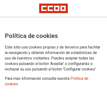
#SalarioOConflicto
El preacuerdo en el Convenio de
Política de cookies
Estaciones de Servicio desconvoca
las movilizaciones previstas
Este sitio usa cookies propias y de terceros para facilitar
la navegación y obtener información de estadísticas de
uso de nuestros visitantes. Puedes aceptar todas las
CCOO de Industria convocará a su activo sindical para que lo valide.
Antes del 19 de diciembre, debe ser ratificado por las organizaciones
cookies pulsando el botón 'Aceptar' o configurarlas o
firmantes. Durante los tres años de vigencia, los salarios subirán un
rechazar su uso pulsando el botón 'Configurar cookies'
mínimo del 9%. Incluye una cláusula de revisión salarial y se
incrementan los pluses
Para más información consulta nuestra
Política de
Tras doce horas de reunión, los sindicatos CCOO de Industria
cookies
y UGT FICA alcanzaron un preacuerdo con AEVECAR sobre
el convenio colectivo que regulará las condiciones laborales
de los cincuenta mil trabajadores y trabajadoras que están
empleados en el sector. La patronal CEEES no lo firmó,