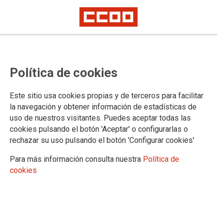
Firmado el X Pacto Sindical de
Política de cookies
Campsared
Se había atrasado su firma debido a la demora de la negociación del X
Este sitio usa cookies propias y de terceros para facilitar
Acuerdo Marco del Grupo Repsol derivada por la situación de pandemia
la navegación y obtener información de estadísticas de
COVID-19 y a las dificultades negociadoras en sí.
uso de nuestros visitantes. Puedes aceptar todas las
Queda constituida la comisión negociadora del XI Pacto Sindical que
contemplará los años 2020 y 2021.
cookies pulsando el botón 'Aceptar' o configurarlas o
rechazar su uso pulsando el botón 'Configurar cookies'
13/11/2022.
Para más información consulta nuestra
Política de
cookies