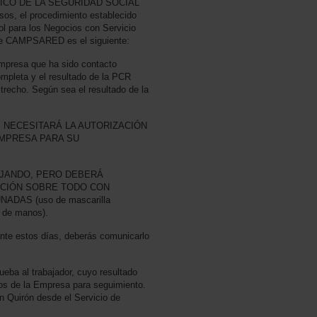
ICO DE LA SEGURIDAD SOCIAL
, el procedimiento establecido
l para los Negocios con Servicio
 de CAMPSARED es el siguiente:
empresa que ha sido contacto
mpleta y el resultado de la PCR
strecho. Según sea el resultado de la
Y NECESITARÁ LA AUTORIZACIÓN
EMPRESA PARA SU
AJANDO, PERO DEBERÁ
CIÓN SOBRE TODO CON
AS (uso de mascarilla
iene de manos).
nte estos días, deberás comunicarlo
rueba al trabajador, cuyo resultado
os de la Empresa para seguimiento.
 en Quirón desde el Servicio de