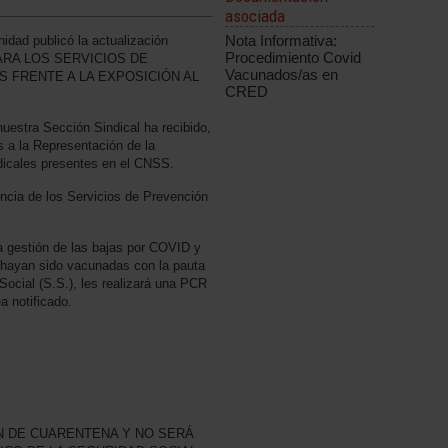
asociada
Nota Informativa:
anidad publicó la actualización
Procedimiento Covid
ARA LOS SERVICIOS DE
Vacunados/as en
 FRENTE A LA EXPOSICIÓN AL
CRED
nuestra Sección Sindical ha recibido,
 a la Representación de la
ndicales presentes en el CNSS.
encia de los Servicios de Prevención
a gestión de las bajas por COVID y
 hayan sido vacunadas con la pauta
Social (S.S.), les realizará una PCR
a notificado.
N DE CUARENTENA Y NO SERÁ