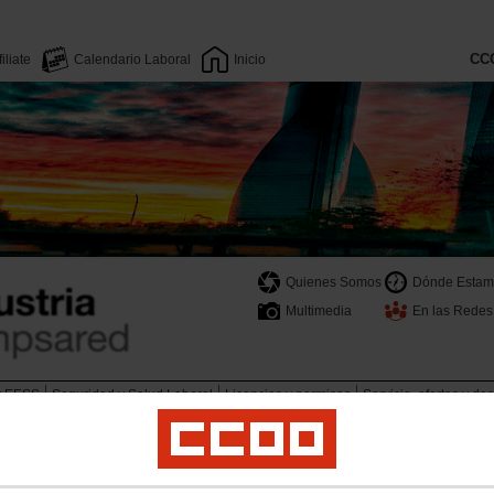
CC
filiate
Calendario Laboral
Inicio
Quienes Somos
Dónde Estam
Multimedia
En las Redes
r EESS
Seguridad y Salud Laboral
Licencias y permisos
Servicio, ofertas y de
ENTO DE ACTUACIÓN EN