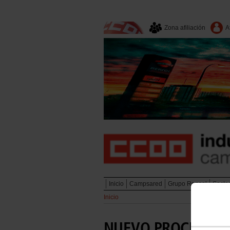
Zona afiliación
A
Inicio
Campsared
Grupo Repsol
Secto
Inicio
NUEVO PROCEDIMI