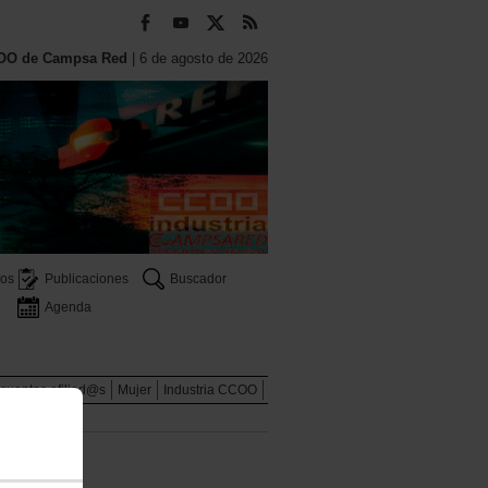
OO de Campsa Red
| 6 de agosto de 2026
os
Publicaciones
Buscador
Agenda
scuentos afiliad@s
Mujer
Industria CCOO