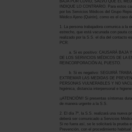
BAJA POR COVID, SALVO QUE EL MÉD
INDIQUE LO CONTRARIO. Para estos casos
por los Servicios Médicos del Grupo Repso
Médico Ajeno (Quirón), como es el caso
1. La persona trabajadora comunica a la 
estrecho, que está vacunada con pauta co
realizado por la S.S. el día del contacto e
PCR:
a. Si es positivo: CAUSARÁ BAJA 
DE LOS SERVICIOS MÉDICOS DE LA 
REINCORPORACIÓN AL PUESTO.
b. Si es negativo: SEGUIRÁ TRAB
EXTREMAR LAS MEDIDAS DE PREVEN
PERSONAS VULNERABLES Y NO VACUNAD
higiénica, distancia interpersonal e hig
¡¡ATENCIÓN!! Si presentas síntomas dura
de manera urgente a la S.S.
2. El día 7º, la S.S. realizará una nueva p
deberá ser comunicado a Servicios Médic
Si no fuera así, se le solicitará la prueba
Prevención, con el procedimiento habitual.