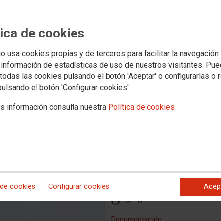
LAS PERSONAS QUE HAYAN
S A UN CONTACTO ESTRECHO
tica de cookies
LA VACUNACIÓN COMPLETA
io usa cookies propias y de terceros para facilitar la navegación
 información de estadísticas de uso de nuestros visitantes. Pu
todas las cookies pulsando el botón 'Aceptar' o configurarlas o 
pulsando el botón 'Configurar cookies'
s información consulta nuestra
Política de cookies
 de cookies
Configurar cookies
Acep
Documentación