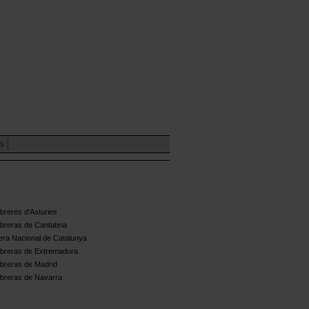
es
reres d'Asturies
breras de Cantabria
ra Nacional de Catalunya
breras de Extremadura
breras de Madrid
breras de Navarra