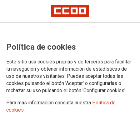
Comunicado 6: Estancadas las
Política de cookies
negociaciones del Convenio
Colectivo de Industrias Cárnicas
Este sitio usa cookies propias y de terceros para facilitar
la navegación y obtener información de estadísticas de
uso de nuestros visitantes. Puedes aceptar todas las
En el día de hoy, ha tenido lugar una nueva reunión de la
cookies pulsando el botón 'Aceptar' o configurarlas o
Comisión Negociadora del Convenio Colectivo estatal de
rechazar su uso pulsando el botón 'Configurar cookies'
Industrias Cárnicas
Para más información consulta nuestra
Política de
13/09/2021.
cookies
TEMAS
Convenios colectivos