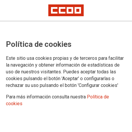
Permisos Retribuidos para el día
Política de cookies
de las Elecciones Generales del 28
de abril de 2019
Este sitio usa cookies propias y de terceros para facilitar
la navegación y obtener información de estadísticas de
Se debe comunicar a la empresa la intención de votar ese día, con el
uso de nuestros visitantes. Puedes aceptar todas las
permiso retribuido que le corresponda. Haciéndolo por duplicado para
luego poder justificar que se solicitó. Además habría que pedir el
cookies pulsando el botón 'Aceptar' o configurarlas o
justificante en la mesa electoral de haber votado ese día.
rechazar su uso pulsando el botón 'Configurar cookies'
Se deberá comunicar por parte del Encargado/a, por el procedimiento
habitual, el tipo de licencia retribuida a la que haya adquirido derecho
Para más información consulta nuestra
Política de
cada trabajador/a, para su abono en la nómina.
cookies
08/04/2019.