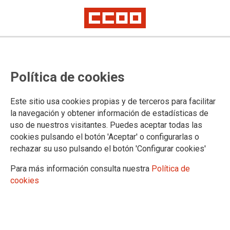
Se firma el preacuerdo del I
Política de cookies
Convenio Colectivo de Actividades
Forestales
Este sitio usa cookies propias y de terceros para facilitar
la navegación y obtener información de estadísticas de
uso de nuestros visitantes. Puedes aceptar todas las
Tal y como estaba previsto en el día de hoy en nuestra sede,
cookies pulsando el botón 'Aceptar' o configurarlas o
hemos firmado el Preacuerdo del I Convenio Colectivo de
rechazar su uso pulsando el botón 'Configurar cookies'
Actividades Forestales suscrito por CCOO, UGT, ASEMFO,
FEEF y ASERPYMA.
Para más información consulta nuestra
Política de
cookies
17/01/2019. CCOO de Industria
TEMAS
Convenios colectivos