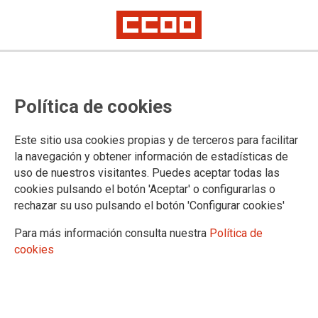
Constituida mesa negociadora del
Política de cookies
Convenio de Acuicultura Marina
2018
Este sitio usa cookies propias y de terceros para facilitar
la navegación y obtener información de estadísticas de
uso de nuestros visitantes. Puedes aceptar todas las
En el día de hoy ha quedado constituida la Comisión
cookies pulsando el botón 'Aceptar' o configurarlas o
Negociadora del Convenio Colectivo Estatal de Acuicultura
rechazar su uso pulsando el botón 'Configurar cookies'
Marina, que afecta a 6.000 trabajadores.
Para más información consulta nuestra
Política de
09/04/2018.
cookies
TEMAS
Convenios colectivos