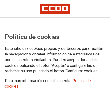
Celebrada la VII Conferencia de la
Política de cookies
Sección Sindical de CCOO
Industria en Campsared
Este sitio usa cookies propias y de terceros para facilitar
la navegación y obtener información de estadísticas de
Los debates, resoluciones y renovaciones de los cargos se han
uso de nuestros visitantes. Puedes aceptar todas las
celebrado en un entorno de unidad, participación y compromiso por parte
de todos los delegados y delegadas, que hace que la Sección Sindical
cookies pulsando el botón 'Aceptar' o configurarlas o
de CCOO Industria en Campsared salga fortalecida para afrontar nuevos
rechazar su uso pulsando el botón 'Configurar cookies'
retos en los próximos años.
Para más información consulta nuestra
Política de
25/01/2018.
cookies