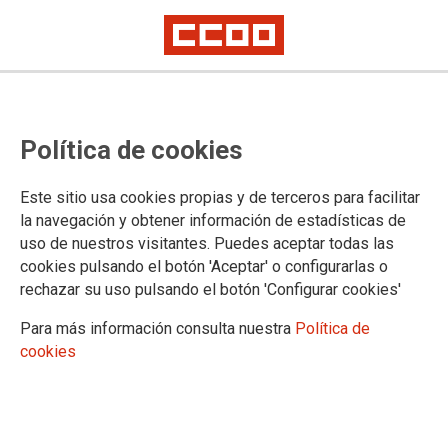
CCOO continua coa loita no sector
Política de cookies
de elaborados de productos do
mar
Este sitio usa cookies propias y de terceros para facilitar
la navegación y obtener información de estadísticas de
uso de nuestros visitantes. Puedes aceptar todas las
O pasado 24 de novembro, as delegadas e delegados de
cookies pulsando el botón 'Aceptar' o configurarlas o
CCOO do sector de elaborados de productos do mar,
rechazar su uso pulsando el botón 'Configurar cookies'
concentráronse diante dá sede patronal CONXEMAR, en
Vigo.
Para más información consulta nuestra
Política de
cookies
28/11/2017. CCOO de Industria de Vigo
TEMAS
Convenios colectivos