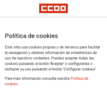
Firmado IX Acuerdo Marco Grupo
Política de cookies
Repsol
CCOO de Industria firmó en la sede Repsol en Madrid el IX Acuerdo
Este sitio usa cookies propias y de terceros para facilitar
Marco del Grupo Repsol, que tendrá una vigencia de tres años (2017 –
la navegación y obtener información de estadísticas de
2019).
uso de nuestros visitantes. Puedes aceptar todas las
cookies pulsando el botón 'Aceptar' o configurarlas o
31/10/2017.
rechazar su uso pulsando el botón 'Configurar cookies'
Para más información consulta nuestra
Política de
cookies