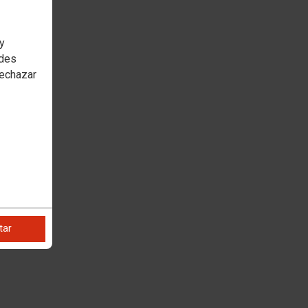
 y
edes
rechazar
tar