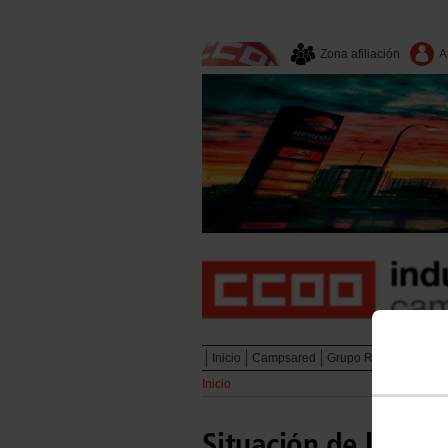
Zona afiliación
A
Inicio
Campsared
Grupo Repsol
Secto
Inicio
Situación de la neg