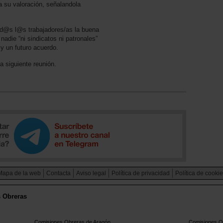
 su valoración, señalandola
d@s l@s trabajadores/as la buena
ie “ni sindicatos ni patronales”
y un futuro acuerdo.
a siguiente reunión.
Mapa de la web
Contacta
Aviso legal
Política de privacidad
Política de cooki
s Obreras
Comisiones Obreras de Aragón
Comisiones Ob