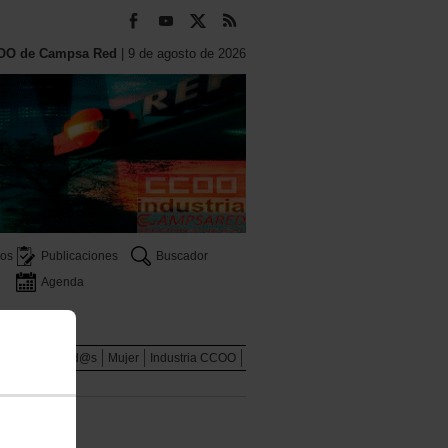
OO de Campsa Red
| 9 de agosto de 2026
os
Publicaciones
Buscador
Agenda
scuentos afiliad@s
Mujer
Industria CCOO