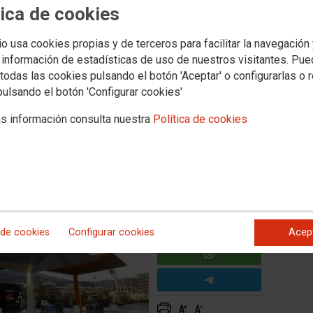
tica de cookies
 de Bizkaia
io usa cookies propias y de terceros para facilitar la navegación
COO presentó una nueva propuesta con el fin de desbloquear la
 información de estadísticas de uso de nuestros visitantes. Pu
ción del CONVENIO PROVINCIAL DE BIZKAIA (Acta nº 8).
 la siguiente reunión.
todas las cookies pulsando el botón 'Aceptar' o configurarlas o 
pulsando el botón 'Configurar cookies'
todos los trabajadores/as la buena salud del CONVENIO
ni patronales” plantean nada distinto que su negociación y
s información consulta nuestra
Política de cookies
 de cookies
Configurar cookies
Acep