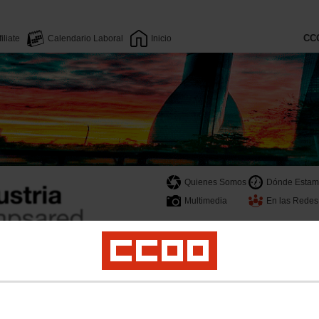
CC
filiate
Calendario Laboral
Inicio
Quienes Somos
Dónde Estam
Multimedia
En las Redes
r EESS
Seguridad y Salud Laboral
Licencias y permisos
Servicio, ofertas y de
ociación del Convenio