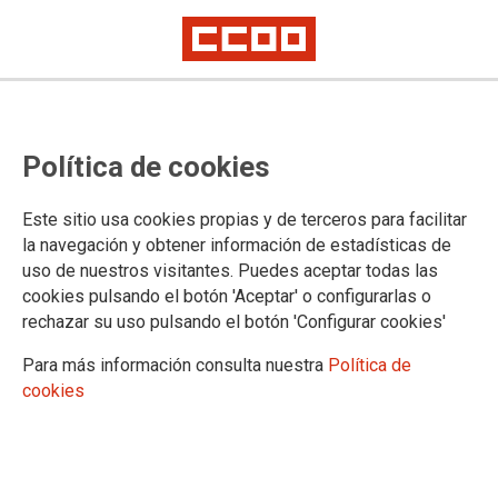
CCOO de Industria valora el
Política de cookies
acuerdo sobre el Convenio Estatal
de Harinas Panificables
Este sitio usa cookies propias y de terceros para facilitar
la navegación y obtener información de estadísticas de
uso de nuestros visitantes. Puedes aceptar todas las
El 2 de junio es la fecha fijada para la ratificación del
cookies pulsando el botón 'Aceptar' o configurarlas o
preacuerdo firmado ayer en madrid por CCOO, UGT y la
rechazar su uso pulsando el botón 'Configurar cookies'
Asociación de Fabricantes de Harinas y Sémolas de España
en el convenio. CCOO de Industria valora positivamente el
Para más información consulta nuestra
Política de
acuerdo alcanzado que tendrá una vigencia de dos años,
cookies
incrementos salariales del 2%, se ha añadido una cláusula
que garantice la igualdad de oportunidades entre hombres y
mujeres y la lucha contra la subcontratación. Además se han
añadido un anexo de derechos sindicales y un protocolo de
actuación en caso de acoso. A partir de este momento, los