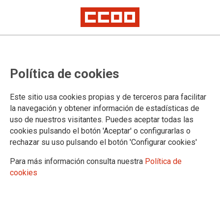
La Sección Sindical de Campsared
Política de cookies
gana las elecciones en el Comité
de Gipuzkoa
Este sitio usa cookies propias y de terceros para facilitar
la navegación y obtener información de estadísticas de
Renueva la mayoría del comité de Gipuzkoa, aumentando en un
uso de nuestros visitantes. Puedes aceptar todas las
delegado mas.
La Sección Sindical de CCOO Industria en Campsared Gipuzkoa
cookies pulsando el botón 'Aceptar' o configurarlas o
agradece la participación en estas elecciones, y la confianza depositada
rechazar su uso pulsando el botón 'Configurar cookies'
en nuestra candidatura, motivo que nos da más energía y
responsabilidad en seguir trabajando en la mejora y mantenimiento de los
Para más información consulta nuestra
Política de
derechos de los trabajadores y trabajadoras de Campsared.
cookies
19/12/2019.