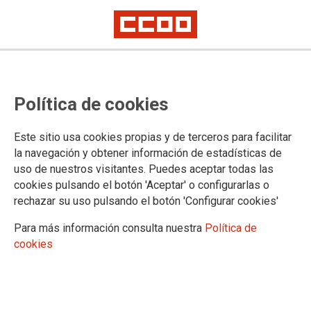
Nuevos avances en la negociación
Política de cookies
del Acuerdo Marco del Grupo
Repsol
Este sitio usa cookies propias y de terceros para facilitar
la navegación y obtener información de estadísticas de
La empresa expuso el nuevo sistema de desarrollo y retribución de
uso de nuestros visitantes. Puedes aceptar todas las
subgrupos tal y como se está presentando en las diferentes sesiones
informativas.
cookies pulsando el botón 'Aceptar' o configurarlas o
rechazar su uso pulsando el botón 'Configurar cookies'
El pasado 14 de marzo, se firmó la revisión salarial de +0.2%
a tablas según el Artículo 9 el VIII AM relacionado con el III
Para más información consulta nuestra
Política de
Acuerdo Nacional para el Empleo y Negociación Colectiva.
cookies
La subida tendrá carácter retroactivo a enero de 2016 y se
aplicará a todos los conceptos computables sin efectuar
deslizamiento por antigüedad.
15/03/2017.