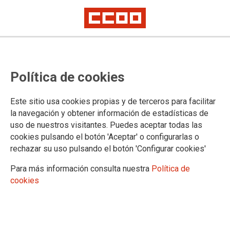
Firmada el Acta de Acuerdo de
Política de cookies
una Nueva Norma de Incentivos
de Puertos para 2017
Este sitio usa cookies propias y de terceros para facilitar
la navegación y obtener información de estadísticas de
En este Acta han quedado reflejadas las mejoras propuestas por la
uso de nuestros visitantes. Puedes aceptar todas las
Sección Sindical de CCOO-Industria en Campsared al borrador
presentado por la Dirección.
cookies pulsando el botón 'Aceptar' o configurarlas o
rechazar su uso pulsando el botón 'Configurar cookies'
21/02/2017.
Para más información consulta nuestra
Política de
cookies