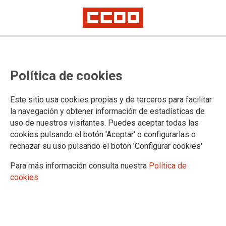
Un trabajo de diez
Política de cookies
El último número de #SOMOSINDUSTRIA incluye un artículo
Este sitio usa cookies propias y de terceros para facilitar
de opinión del secretario general de CCOO de Industria sobre
la navegación y obtener información de estadísticas de
el XVIII Convenio General de la Industria Química. Agustín
uso de nuestros visitantes. Puedes aceptar todas las
Martín está convencido de que fue un trabajo de diez de la
cookies pulsando el botón 'Aceptar' o configurarlas o
comisión negociadora, de los grupos de debate que
funcionaron a su alrededor y de toda la estructura federal.
rechazar su uso pulsando el botón 'Configurar cookies'
Cree que el convenio es un referente de la negociación
Para más información consulta nuestra
Política de
colectiva que siempre ha contado "con la fuerza y el
cookies
compromiso" de los interlocutores sociales, que acordaron
"unas reglas del juego útiles" con las que gobernar unas
relaciones industriales que consideran "una fortaleza para la
competitividad".