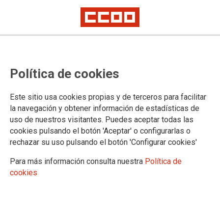
Los delegados y delegadas de la
Política de cookies
industria del metal valenciana se
manifiestan ante la sede de la
Este sitio usa cookies propias y de terceros para facilitar
patronal por un convenio justo
la navegación y obtener información de estadísticas de
uso de nuestros visitantes. Puedes aceptar todas las
cookies pulsando el botón 'Aceptar' o configurarlas o
La concentración efectuada frente a FEMEVAL, contó con
rechazar su uso pulsando el botón 'Configurar cookies'
centenares de delegados y delegadas que previamente se
habían reunido en asambleas, donde decidieron iniciar un
Para más información consulta nuestra
Política de
proceso asambleario en los centros de trabajo que
cookies
culminaran en una huelga a final de mes.
27/05/2015. Valencia
TEMAS