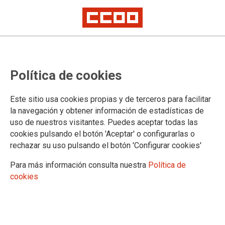
CCOO cree que los esfuerzos que
Política de cookies
la plantilla de HEFAME ha
realizado en el pasado, deben
Este sitio usa cookies propias y de terceros para facilitar
recompensarse en este convenio
la navegación y obtener información de estadísticas de
uso de nuestros visitantes. Puedes aceptar todas las
cookies pulsando el botón 'Aceptar' o configurarlas o
El 5 de marzo se celebró una nueva reunión de la mesa
rechazar su uso pulsando el botón 'Configurar cookies'
negociadora del convenio colectivo de HEFAME, sin que se
produjera ningún tipo de avance. La cooperativa de
Para más información consulta nuestra
Política de
distribución mayorista farmacéutica contestó por separado a
cookies
las plataformas minoritarias de USO y CGT, y desarrolló lo
que costaría la plataforma mayoritaria de CCOO, UGT y CSIF.
10/03/2015. Madrid