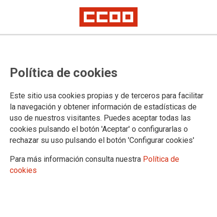
Acuerdo en Rioglass Solar I y II
Política de cookies
CCOO de Industria de Asturias rubrica un documento que consolida
pluses en materia salarial y aspectos sociales inexistentes hasta ahora
El acuerdo afecta a más de 130 trabajadores y su vigencia es de un año
Este sitio usa cookies propias y de terceros para facilitar
la navegación y obtener información de estadísticas de
Los delegados de CCOO de Industria de Asturias en los
uso de nuestros visitantes. Puedes aceptar todas las
comités de empresa de Rioglass Solar I y II suscribieron un
cookies pulsando el botón 'Aceptar' o configurarlas o
acuerdo de ampliación del Convenio Colectivo Estatal para
rechazar su uso pulsando el botón 'Configurar cookies'
las Industrias del Vidrio que supone la consolidación de los
pluses salariales en materia de festivos, turnicidad , falta de
Para más información consulta nuestra
Política de
preaviso o productividad, entre otros, que supone un notable
cookies
mejora de las condiciones salariales para el conjunto de los
más de 130 trabajadores que suman las dos plantas.
23/01/2015. Oviedo