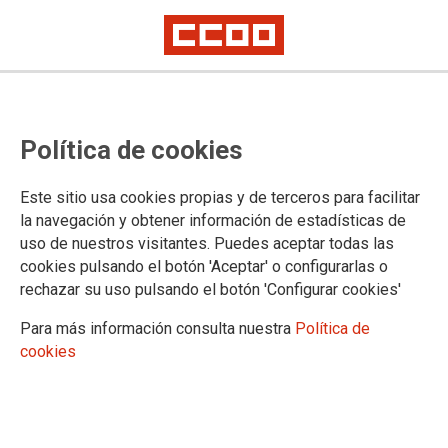
CCOO de Industria de Euskadi se
Política de cookies
moviliza en defensa del convenio
del metal de Gipuzkoa
Este sitio usa cookies propias y de terceros para facilitar
la navegación y obtener información de estadísticas de
La concentración coincide con el encuentro empresarial organizado por
uso de nuestros visitantes. Puedes aceptar todas las
Adegi, patronal territorial
cookies pulsando el botón 'Aceptar' o configurarlas o
Bajo el lema "Metaleko Hitzarmena arriskuan, Adegi errudun"
rechazar su uso pulsando el botón 'Configurar cookies'
(Convenio del metal en peligro, Adegi culpable) los
metalúrgicos y metalúrgicas gipuzkoanas han gritado alto a la
Para más información consulta nuestra
Política de
patronal que la lucha por la permanencia del convenio
cookies
provincial no tiene fecha de caducidad y que el compromiso
de CCOO es la defensa del convenio del metal de Gipuzkoa
en consonancia al modelo sindical que representa.