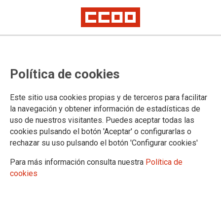
Publicado en el BOR el convenio
Política de cookies
del metal de La Rioja
Este sitio usa cookies propias y de terceros para facilitar
El viernes 30 de mayo, el Boletín Oficial de La Rioja
la navegación y obtener información de estadísticas de
publicaba de Convenio Colectivo de las Industrias
uso de nuestros visitantes. Puedes aceptar todas las
Siderometalúrgicas de La Rioja. El texto, firmado el 17 de
cookies pulsando el botón 'Aceptar' o configurarlas o
marzo, estará vigente hasta el 31 de diciembre de 2016 e
rechazar su uso pulsando el botón 'Configurar cookies'
incorpora un incremento salarial del 0,75%, más un 1% en
compensación por la congelación de la antigüedad para los
Para más información consulta nuestra
Política de
años 2014, 2015 y 2016.
cookies
30/05/2014. Logroño
TEMAS
Convenios colectivos