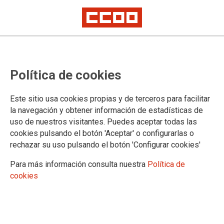
MCA-UGT, CCOO Industria e CIG
Política de cookies
Metal defenden o incremento do
emprego directo e de calidade no
Este sitio usa cookies propias y de terceros para facilitar
sector do Metal, perante o
la navegación y obtener información de estadísticas de
uso de nuestros visitantes. Puedes aceptar todas las
Tribunal Superior de Xustiza de
cookies pulsando el botón 'Aceptar' o configurarlas o
Galicia
rechazar su uso pulsando el botón 'Configurar cookies'
Para más información consulta nuestra
Política de
cookies
Os sindicatos MCA-UGT, Industria de CCOO de Galicia
(Sindicato Comarcal de Vigo) e CIG Metal, consideran que a
demanda interposta por a Asociación de Empresas de
Traballo Temporal (FEDETT) perante o Tribunal Superior de
Xustiza de Galicia, contra os asinantes do Convenio