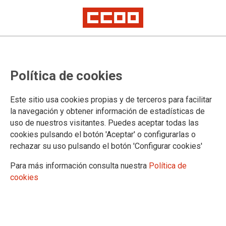
La patronal del metal de
Política de cookies
Tarragona presenta una
propuesta pobre e incoherente
Este sitio usa cookies propias y de terceros para facilitar
la navegación y obtener información de estadísticas de
uso de nuestros visitantes. Puedes aceptar todas las
En la reunión de este martes de la mesa negociadora del
cookies pulsando el botón 'Aceptar' o configurarlas o
Convenio del metal de Tarragona, la patronal presentó su
rechazar su uso pulsando el botón 'Configurar cookies'
propuesta de plataforma del convenio, una propuesta que
CCOO y UGT valoramos muy negativamente, ya que es
Para más información consulta nuestra
Política de
pobre e incoherente. En materia económica, hace una
cookies
propuesta de incrementos salariales mucho más restrictiva
que la que acordamos el año 2013, en un contexto
económico e industrial mucho más adverso. También prevé
recortes en otros aspectos del convenio actual, por ejemplo,
en materia de jornada, pagas extraordinarias, compensación