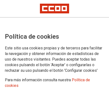
Las personas trabajadoras del
Política de cookies
convenio de Pastas Alimenticias
tendrán un incremento salarial del
Este sitio usa cookies propias y de terceros para facilitar
8% con una cláusula de garantía
la navegación y obtener información de estadísticas de
uso de nuestros visitantes. Puedes aceptar todas las
salarial al IPC al final de la
cookies pulsando el botón 'Aceptar' o configurarlas o
vigencia
rechazar su uso pulsando el botón 'Configurar cookies'
Para más información consulta nuestra
Política de
cookies
El 1 de diciembre se ha firmado el acuerdo definitivo del texto
del nuevo convenio que tendrá una vigencia de 3 años (2022-
2024) y conlleva una subida salarial de un 8% (3,5%, 2,5% y
2% respectivamente), con una cláusula de garantía salarial al
IPC al final de la vigencia, sin límites ni topes.