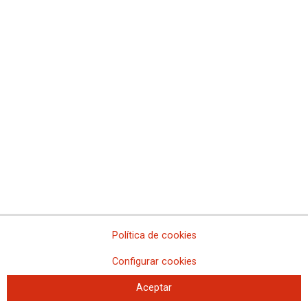
Los sindicatos suspenden la movilización en la
industria azucarera, pero recuerdan que sin revisión
salarial y sin recuperación del poder adquisitivo
Política de cookies
“volverá el conflicto”
CCOO de Industria y UGT FICA dan otra oportunidad a las patronales
Configurar cookies
sectoriales, que han propuesto recuperar la negociación para alcanzar un
acuerdo sobre el convenio colectivo
Aceptar
El 2 de octubre volverá a reunirse la comisión que negocia el Convenio de