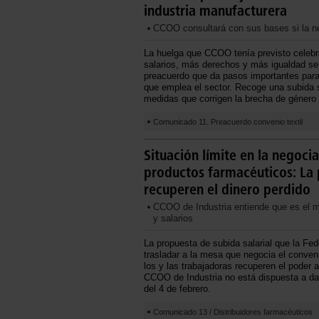
industria manufacturera
CCOO consultará con sus bases si la ne
La huelga que CCOO tenía previsto celebrar
salarios, más derechos y más igualdad se
preacuerdo que da pasos importantes para 
que emplea el sector. Recoge una subida sa
medidas que corrigen la brecha de género 
Comunicado 11. Preacuerdo convenio textil
Situación límite en la negoci
productos farmacéuticos: La p
recuperen el dinero perdido
CCOO de Industria entiende que es el m
y salarios
La propuesta de subida salarial que la F
trasladar a la mesa que negocia el convenio
los y las trabajadoras recuperen el poder a
CCOO de Industria no está dispuesta a dar
del 4 de febrero.
Comunicado 13 / Distribuidores farmacéuticos