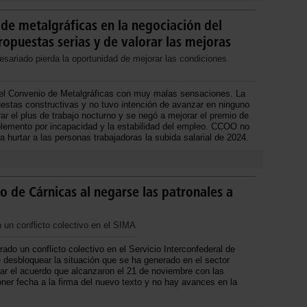
 de metalgráficas en la negociación del
opuestas serias y de valorar las mejoras
sariado pierda la oportunidad de mejorar las condiciones
del Convenio de Metalgráficas con muy malas sensaciones. La
estas constructivas y no tuvo intención de avanzar en ninguno
r el plus de trabajo nocturno y se negó a mejorar el premio de
plemento por incapacidad y la estabilidad del empleo. CCOO no
ra hurtar a las personas trabajadoras la subida salarial de 2024.
io de Cárnicas al negarse las patronales a
 un conflicto colectivo en el SIMA
do un conflicto colectivo en el Servicio Interconfederal de
e desbloquear la situación que se ha generado en el sector
tar el acuerdo que alcanzaron el 21 de noviembre con las
oner fecha a la firma del nuevo texto y no hay avances en la