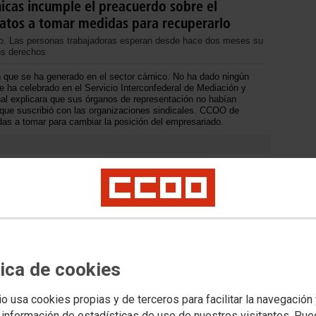
nicas incumple el preacuerdo sobre el
icatos a tomar medidas para recuperarlo
do. Las personas trabajadoras esperan desde hace dos meses su
os derechos
n que se ha generado en el sector cárnico. No ha dado ningún
 ha celebrado en el Servicio Interconfederal de Mediación y
nal explicara que sus órganos de representación no habían
o que suscribió con las organizaciones sindicales. CCOO de
das a tomar para cambiar la posición del empresariado.
tica de cookies
io usa cookies propias y de terceros para facilitar la navegación
 información de estadísticas de uso de nuestros visitantes. Pu