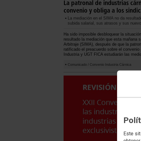
La patronal de industrias cár
convenio y obliga a los sind
La mediación en el SIMA no da resulta
subida salarial, sus atrasos y sus nuev
Ha sido imposible desbloquear la situació
resultado la mediación que esta mañana se
Arbitraje (SIMA), después de que la patro
ratificado el preacuerdo sobre el conveni
Industria y UGT FICA estudiarán las medi
Comunicado / Convenio Industria Cárnica
Polí
Este sit
obtener