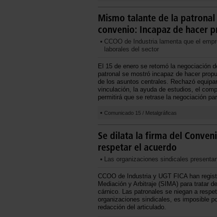
Mismo talante de la patronal
convenio: Incapaz de hacer pr
CCOO de Industria lamenta que el empre
laborales del sector
El 15 de enero se retomó la negociación 
patronal se mostró incapaz de hacer propu
de los asuntos centrales. Rechazó equipara
vinculación, la ayuda de estudios, el com
permitirá que se retrase la negociación pa
Comunicado 15 / Metalgráficas
Se dilata la firma del Conven
respetar el acuerdo
Las organizaciones sindicales presentan
CCOO de Industria y UGT FICA han registra
Mediación y Arbitraje (SIMA) para tratar d
cárnico. Las patronales se niegan a respe
organizaciones sindicales, es imposible p
redacción del articulado.